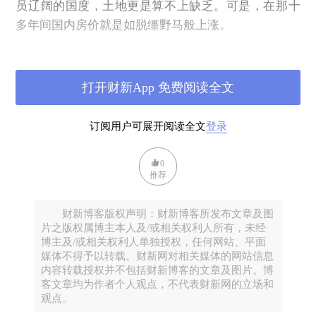
员辽阔的国度，土地更是算不上缺乏。可是，在那十
多年间国内房价就是如脱缰野马般上涨。
而前期茅台股价长期上涨可以归因于顶级品牌护城
河、供需失衡、资本抱团与“类货币”属性。茅台拥有
打开财新App 免费阅读全文
无可复制的品牌、工艺、和产地稀缺性，使其在高端
白酒市场中占据绝对垄断地位。其产量的有限性与市
场需求的持续增长形成了长期矛盾。在利率下行、优
订阅用户可展开阅读全文
登录
质资产荒的背景下，机构投资者与民间资本将茅台囤
酒与长期持有茅台股票视为一门“稳赚不赔”的生意，
0
推荐
其股价的持续上涨又反过来强化了其作为“硬通
货”和“资产配置核心”的金融属性，吸引了更多资金涌
财新博客版权声明：财新博客所发布文章及图
入。
片之版权属博主本人及/或相关权利人所有，未经
博主及/或相关权利人单独授权，任何网站、平面
2007年至2017年的10年间，茅台的出厂价涨了2.5倍，
媒体不得予以转载。财新网对相关媒体的网站信息
零售价同步大涨；从2018年起，以茅台公司的指导零
内容转载授权并不包括财新博客的文章及图片。博
售价1499元根本就买不到酒，消费者真要喝茅台得找
客文章均为作者个人观点，不代表财新网的立场和
观点。
各种黄牛平台加价买，最高时达到3000左右一瓶。并