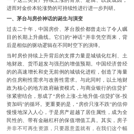
一下这三类资产持续上涨的背景、逻辑、以及成因，
进而对金价本轮涨势的可持续性进行进一步判研。
一、茅台与房价神话的诞生与演变
过去二十年，中国房价、茅台股价都曾走出了令人瞩
目的长期上升曲线。它们的“神话”并非凭空而来，背
后是相似的驱动逻辑在不同时空下的演绎。
当时房价持续上升背后的支撑力量是城镇化红利、土
地财政、货币超发与强烈的增值预期。中国经济曾经
的的高速增长和史无前例的城镇化进程，创造了海量
的住房刚性需求与改善性需求。与此同时，以土地财
政为核心的地方政府融资模式，与商业银行的信贷扩
张紧密结合，形成了“房价上涨-土地升值-信贷扩张-投
资加码”的循环。更重要的是，“房价只涨不跌”的信仰
慢慢地深入人心，于是房产超越了居住属性，成为全
民性的、带有金融杠杆的保值增值工具。其实，房子
并非不可再生资源，只要愿意盖就有，在我们这个幅