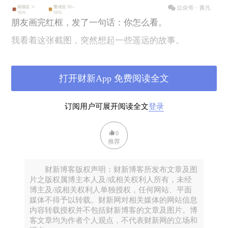
朋友画完红框，发了一句话：你怎么看。
我看着这张截图，突然想起一些遥远的故事。
01
1972年12月，纽约。
打开财新App 免费阅读全文
那一年最聪明的基金经理们达成了一个共识：投资其
订阅用户可展开阅读全文
登录
实只需要做一次决定。买入
可口可乐、麦当劳、
IBM、宝丽来、雅芳、施乐
这五十只公司的股票，然
0
后就可以传给下一代。
推荐
他们给这些公司起了一个名字，叫做"漂亮 50"，又
叫"一次决策股"。摩根信托当时的研究报告写得很有
财新博客版权声明：财新博客所发布文章及图
片之版权属博主本人及/或相关权利人所有，未经
信心：这些是
美国最伟大的成长型公司
，过去如此，
博主及/或相关权利人单独授权，任何网站、平面
未来也将如此。
媒体不得予以转载。财新网对相关媒体的网站信息
内容转载授权并不包括财新博客的文章及图片。博
那一年，组合的
平均市盈率是41.9倍
，而标普 500 整
客文章均为作者个人观点，不代表财新网的立场和
体只有
18.9倍
。宝丽来90倍，麦当劳80倍，迪士尼70