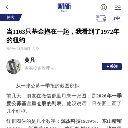
博客
T中
当1163只基金抱在一起，我看到了1972年
的纽约
2026年04月30日 13:22
黄凡
＋关注
＋关注
资深投资管理人
——从一张公募一季报的截图说起
前几天，朋友在微信群里甩来一张图，是
2026年一季
度公募基金重仓股的列表
。他没说话，只在图上画了
几个红框。
红框圈住的是几个数字：
源杰科技19.19%、东山精密