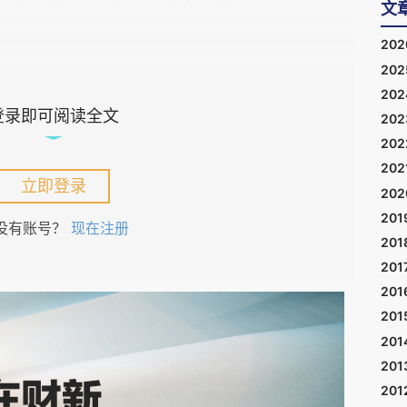
文
20
20
20
登录即可阅读全文
20
20
202
立即登录
定义开始讨论，当财富带来的每年
被动收入足够覆盖
20
201
为工作而担心、为收入而发愁了。
没有账号？
现在注册
201
201
由？
201
201
资产配置（如国债、高股息红利基金等组合），以
201
期年化收益率可以设定在
3.5%
左右。我们计算如
201
201