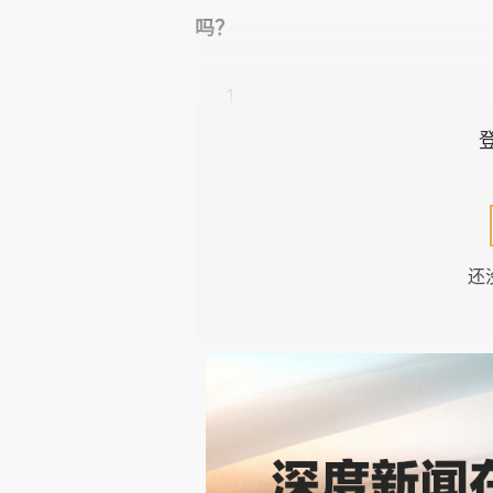
吗？
1
财富自由因地因人而定
让我们从经典的“财富自由”
生活总开支
的时候，我们就不需要
还
一千万能否让我们实现财富自
假设将这
1000
万进行稳健的
当前的低利率环境，保守估计长
下：