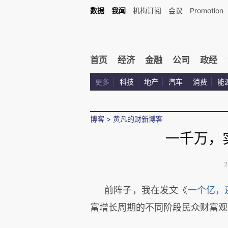
数据
我闻
机构订阅
会议
Promotion
首页
经济
金融
公司
政经
更多
科技
地产
汽车
消费
能
博客
>
黄凡的财新博客
一千万，
2
前阵子，我在发文《
一个亿，
富增长周期的不同阶段民众财富观