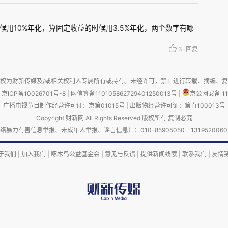
/丁克
用10%年化，算固定收益的时候用3.5%年化，两个数字有哪
段尚可的自住房，无需支付租金。那么年度开支测
3
·
回复
权为财新传媒及/或相关权利人专属所有或持有。未经许可，禁止进行转载、摘编、
京ICP备10026701号-8
|
网信算备110105862729401250013号
|
京公网安备 11
（含宽带、物业费、水电煤）。
广播电视节目制作经营许可证：京第01015号
|
出版物经营许可证：第直100013号
Copyright 财新网 All Rights Reserved 版权所有 复制必究
覆盖上海三甲特需/国际部，应对上海医疗溢价）。
害信息举报、未成年人举报、谣言信息）：010-85905050 13195200605 举报邮
于我们
|
加入我们
|
啄木鸟公益基金会
|
意见与反馈
|
提供新闻线索
|
联系我们
|
友情
6000元，含周末外食与精品超市消费）。
牌照及中心城区车位租赁约2000元/月，油费/电