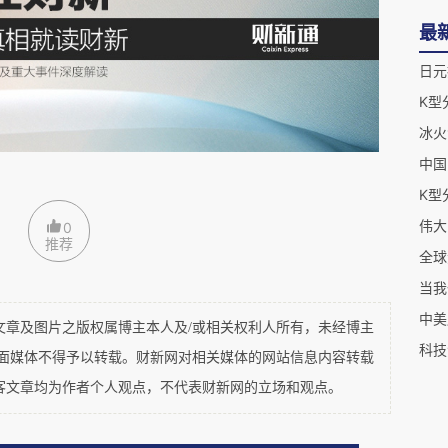
最
%=35
万元人民币
/年
日元
币
/月
冰火
中国
.9万元人民币的开支在国内不同城市可以享受的生
伟大
0
推荐
全球
中美
及图片之版权属博主本人及/或相关权利人所有，未经博主
科技
平面媒体不得予以转载。财新网对相关媒体的网站信息内容转载
客文章均为作者个人观点，不代表财新网的立场和观点。