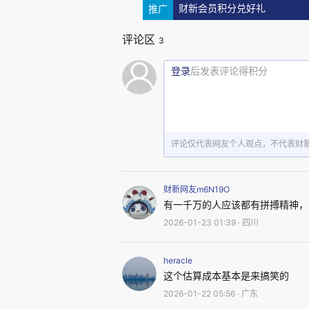
推广
财新会员积分兑好礼
评论区
3
登录
后发表评论得积分
总之，根据上面的初步评估，
以说是“生活选择权的极大丰富”。
评论仅代表网友个人观点，不代表财
如果选择在三线城市且物欲淡
财新网友m6N19O
打拼，且渴望顶级精英生活，这
有一千万的人应该都有拼搏精神，
2026-01-23 01:39 · 四川
一些精英阶层人士在一线大都市的
heracle
假设1000万资产在2026年
这个估算成本基本是来搞笑的
收入。以下是基于上海当前（20
2026-01-22 05:56 · 广东