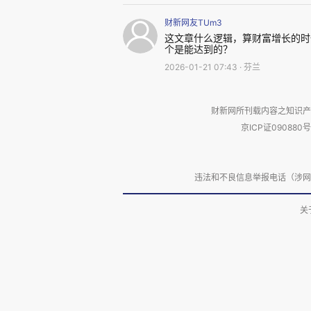
财新网友TUm3
假设状态一：有房无贷、单身
这文章什么逻辑，算财富增长的时候
个是能达到的？
夫妻两人已在上海拥有一套地
2026-01-21 07:43 · 芬兰
算如下：
财新网所刊载内容之知识产
京ICP证090880号
基础物业与能源：约1.2万元
高端医疗保险：约2.5万元（
违法和不良信息举报电话（涉网络暴力有
关
日常膳食：约7.2万元（月均
车辆维护：约4万元（上海私车
费与保险）。