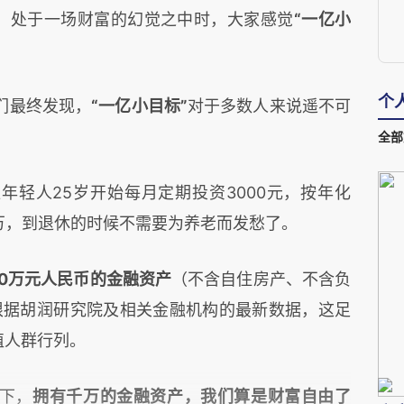
”，处于一场财富的幻觉之中时，大家感觉
“一亿小
个
们最终发现，
“一亿小目标”
对于多数人来说遥不可
全部
位年轻人
25
岁开始每月定期投资
3000
元，按年化
万，到退休的时候不需要为养老而发愁了。
0
万元人民币的金融资产
（不含自住房产、不含负
根据胡润研究院及相关金融机构的最新数据，这足
值人群行列。
下，
拥有千万的金融资产，我们算是财富自由了