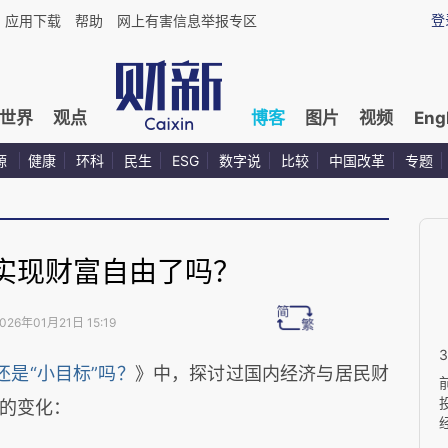
登
应用下载
帮助
网上有害信息举报专区
世界
观点
博客
图片
视频
Eng
源
健康
环科
民生
ESG
数字说
比较
中国改革
专题
实现财富自由了吗？
026年01月21日 15:19
还是“小目标”吗？
》中，探讨过国内经济与居民财
的变化：