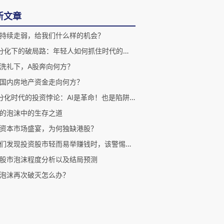
新文章
持续走弱，给我们什么样的机会？
K型分化下的破局路：年轻人如何抓住时代的大潮？
洗礼下，A股奔向何方？
国内房地产资金走向何方？
K型分化时代的投资悖论：AI是革命！也是陷阱？！
的泡沫中的生存之道
资本市场盛宴，为何独缺港股？
当我们发现投资股市轻而易举赚钱时，该警惕了！
股市泡沫程度分析以及结局预测
泡沫再次破灭怎么办？