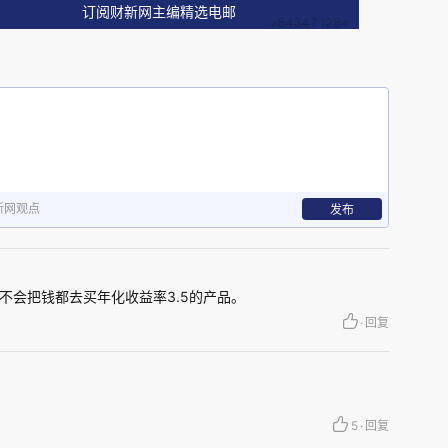
订阅财新网主编精选电邮
当今国内拥有1000万元人民币金融资产，生活可
新网观点
发布
泊，已经是实现财富自由了；如果选择在一线城市
只是一个开始。为什么说只是个开始？看看典型的
不会把钱都去买年化收益率3.5的产品。
·
回复
生存状态就知道了。
的稳健年化收益为3.5%，即每年产生35万元的被动
26年）物价水平的三种详细成本模型：
5
·
回复