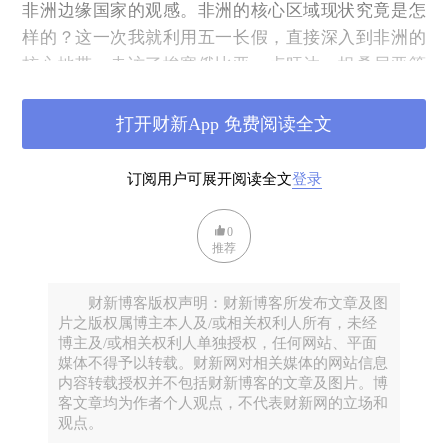
非洲边缘国家的观感。非洲的核心区域现状究竟是怎
样的？这一次我就利用五一长假，直接深入到非洲的
核心地带，走访了埃塞俄比亚、卢旺达、坦桑尼亚等
三国。国人心目中的非洲，往往与贫困、战乱、落后
等负面的词联系在一起。 以至于笔者在准备这次的中
打开财新App 免费阅读全文
部与东部非洲之行时，因担心水土不服而带上了一周
的“干粮”，家人在送别时更是反复千叮万嘱吩咐注意
订阅用户可展开阅读全文
登录
安全。
0
实际上，笔者出发前的担心被证明是多虑了，几国一
推荐
路走访下来，并没有水土不服，携带的“干粮”也用不
上。也发现实际的所见所闻，确实颠覆了不少国人过
财新博客版权声明：财新博客所发布文章及图
去对非洲的认知了：
片之版权属博主本人及/或相关权利人所有，未经
博主及/或相关权利人单独授权，任何网站、平面
一、非洲气候严酷不适合发展？
媒体不得予以转载。财新网对相关媒体的网站信息
内容转载授权并不包括财新博客的文章及图片。博
不少人印象中的非洲气候炎热干旱，不适合经济发
客文章均为作者个人观点，不代表财新网的立场和
展，而实际情况并非如此。人们对非洲炎热的印象一
观点。
可能来源于撒哈拉沙漠，也可能来源于误认为黑人肤