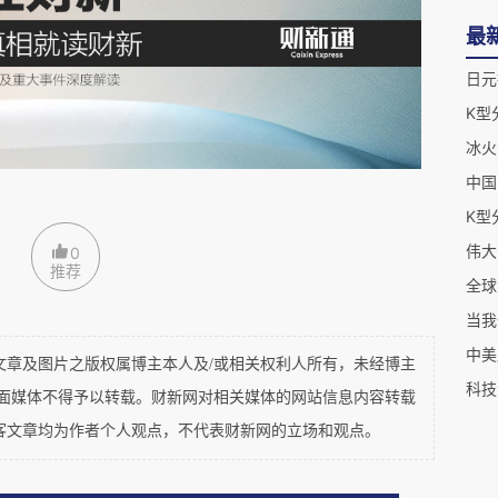
中央政治局会议重申“不搞大规模刺激”，强调“精准
最
日元
冰火
中国
带动下表现强劲，而港股过去一直是外资主导。然
伟大
0
推荐
全球
球流动性极敏感，也对通胀以及美联储货币政策相
从港股回流美国或分流到其它周边市场。
中美
及图片之版权属博主本人及/或相关权利人所有，未经博主
科技
比例越来越大。2025年港股强势反弹曾吸引内地
平面媒体不得予以转载。财新网对相关媒体的网站信息内容转载
客文章均为作者个人观点，不代表财新网的立场和观点。
截至2026年3月的一年间，南向资金净买入港股
亿美元），为历史新高。然而2026年二季度流向出现