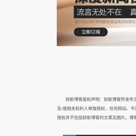
支持为主，缺乏“大水漫灌”。4月
调控”和提振市场信心措施。
02
资金流向是港股的主要驱动力
尽管全球主要市场在AI热潮
而，全球资金对地缘政治以及全
对收紧有预期。这些年来不少资金
财新博客版权声明：财新博客所发布文章
同期，内地资金占香港市场的
及/或相关权利人单独授权，任何网站、
授权并不包括财新博客的文章及图片。博
资金大举南下。据港证监会数据，
高达约1.19万亿港元（约1520