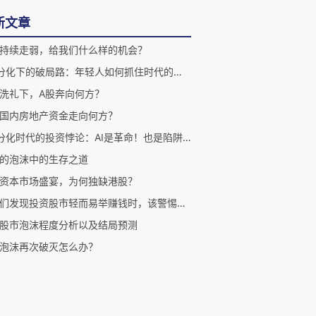
新文章
持续走弱，给我们什么样的机会？
K型分化下的破局路：年轻人如何抓住时代的大潮？
洗礼下，A股奔向何方？
国内房地产资金走向何方？
K型分化时代的投资悖论：AI是革命！也是陷阱？！
的泡沫中的生存之道
资本市场盛宴，为何独缺港股？
当我们发现投资股市轻而易举赚钱时，该警惕了！
股市泡沫程度分析以及结局预测
泡沫再次破灭怎么办？