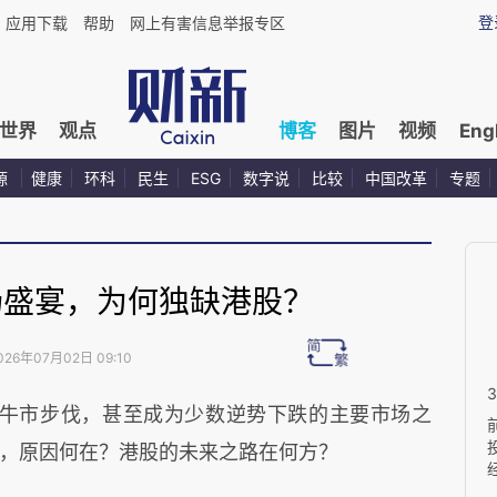
登
应用下载
帮助
网上有害信息举报专区
世界
观点
博客
图片
视频
Eng
源
健康
环科
民生
ESG
数字说
比较
中国改革
专题
场盛宴，为何独缺港股？
026年07月02日 09:10
牛市步伐，甚至成为少数逆势下跌的主要市场之
，原因何在？港股的未来之路在何方？