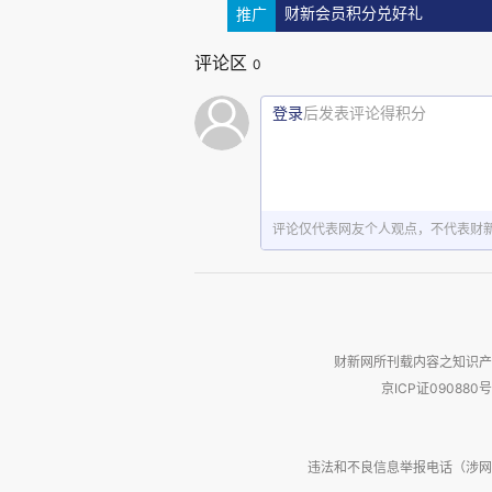
反转：内地投资者的南下的资金
推广
财新会员积分兑好礼
数据，2026年5月内地南向资金
评论区
0
首次月度净流出。同时，投资者从
登录
后发表评论得积分
内地资金对港股热情下降。
香港市场资金总体上在流出，
二级市场整体上因缺乏资金的参与
评论仅代表网友个人观点，不代表财
03
财新网所刊载内容之知识产
港股上市公司的结构也是关键
京ICP证090880号
香港股市具有独特的行业与板
违法和不良信息举报电话（涉网络暴力有
技公司（腾讯、阿里巴巴、美团