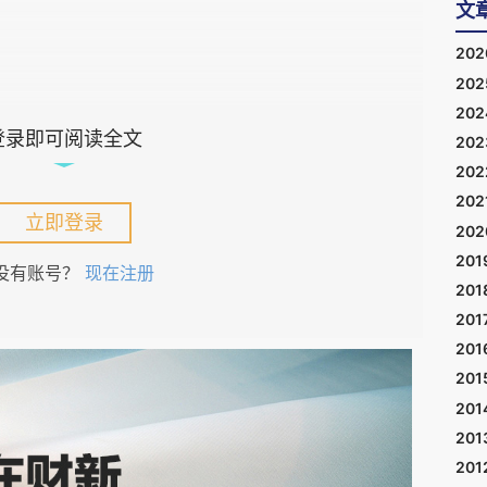
文
20
20
20
登录即可阅读全文
20
势，统计局最新公布国内2026年一季度GDP同比
20
202
于出口和基础设施投资支撑。然而内需复苏乏力，
立即登录
20
行业持续低迷。其中，统计数据显示2026年5月
201
没有账号？
现在注册
%（2023年末以来首次为负），已经正式确认“单月
201
实消费（实际值）更早已为负了，“内需失速“已经
201
201
201
201
的晴雨表。投资人更寄望于中央政府2026年能推
201
产和消费）。迄今为止，政策以小幅宽松和结构性
201