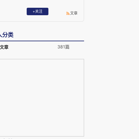
+关注
文章
人分类
381篇
文章