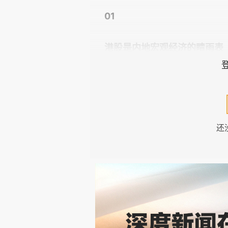
01
港股是内地宏观经济的睛雨表
尽管一直处于“稳中向好”的态
增长约5%，这样的增长高度依赖
消费和制造业投资低于预期，地产
还
份的社会零售增长同比为 -0.6
转负”，如果把通胀考虑在内，真
是不争之实。
港股市场，其实就是内地经济
出更强刺激措施（尤其针对房地