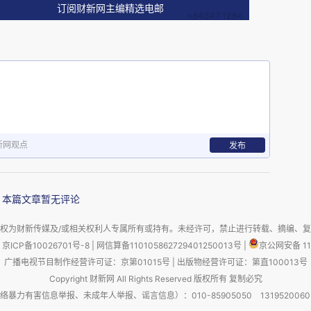
因国内科创与创业板热火朝天而回师北上。据彭博
订阅财新网主编精选电邮
净卖出香港股票36亿港元，这是自2023年6月以来
跟踪港股的内地ETF撤出250亿元人民币，反映
加上港股IPO的火热吸引了大量的资金参与，港股
而萎靡不振。
新网观点
发布
本篇文章暂无评论
权为财新传媒及/或相关权利人专属所有或持有。未经许可，禁止进行转载、摘编、
京ICP备10026701号-8
|
网信算备110105862729401250013号
|
京公网安备 11
广播电视节目制作经营许可证：京第01015号
|
出版物经营许可证：第直100013号
块结构。目前恒生指数前十大权重包括大型内地科
Copyright 财新网 All Rights Reserved 版权所有 复制必究
害信息举报、未成年人举报、谣言信息）：010-85905050 13195200605 举报邮
、小米等）、金融保险公司（汇丰、友邦、建行