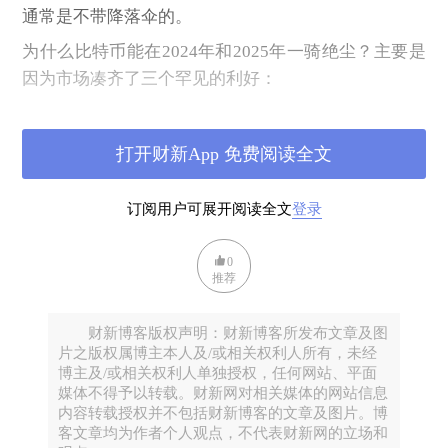
通常是不带降落伞的。
为什么比特币能在2024年和2025年一骑绝尘？主要是
因为市场凑齐了三个罕见的利好：
“水龙头”彻底打开（机构入场）：2024年比特币现货
ETF的获批，是真正的分水岭。这相当于给华尔街的大
打开财新App 免费阅读全文
鳄们开辟了一条合法的“吸筹通道”。贝莱德
（BlackRock）等机构的涌入，带进了数百亿美元的增
订阅用户可展开阅读全文
登录
量资金，让它从“极客玩物”变成了“资产组合标配”。
“权力游戏”的加持（政治溢价）：2024年底，特朗普
0
推荐
再次入主白宫，加上他对加密货币180度的态度转变，
让市场产生了一个宏大叙事：美国要建立“国家比特币
财新博客版权声明：财新博客所发布文章及图
战略储备”。在这种“国运”预期的煽动下，资金几乎是
片之版权属博主本人及/或相关权利人所有，未经
闭着眼往里冲。
博主及/或相关权利人单独授权，任何网站、平面
媒体不得予以转载。财新网对相关媒体的网站信息
“四年一度”的稀缺剧本（减半效应）：在很多新投资
内容转载授权并不包括财新博客的文章及图片。博
者眼里，比特币每四年的“减半”就像是某种神迹。但
客文章均为作者个人观点，不代表财新网的立场和