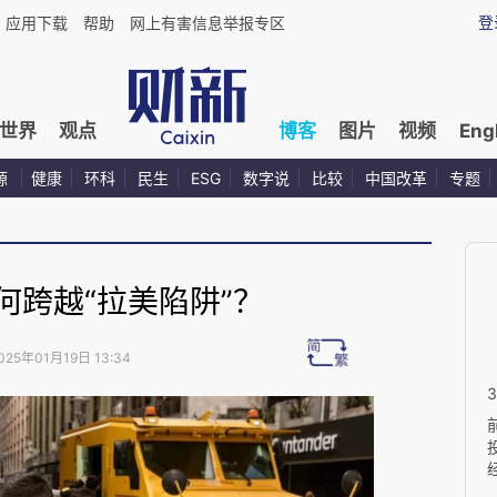
登
应用下载
帮助
网上有害信息举报专区
世界
观点
博客
图片
视频
Eng
源
健康
环科
民生
ESG
数字说
比较
中国改革
专题
何跨越“拉美陷阱”？
025年01月19日 13:34