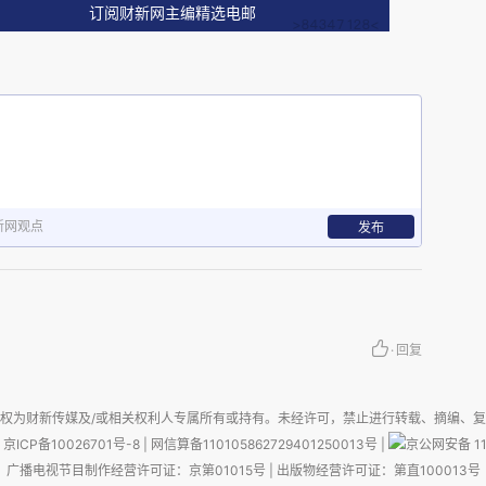
陷阱”了。
订阅财新网主编精选电邮
关于“拉美陷阱”的讨论，但近来反而很少人提起
收入国家的行列，而目前的经济发展过程中也遇上
美陷阱”而顺利步入发达经济体的行列？我认为也
的问题。
新网观点
发布
里路。我近日抽空走访了哥伦比亚、阿根廷、巴西
23年，中国的人均GDP约为12,700美元（根据
银行的估算）。而2023年巴西的人均GDP约为
·
回复
阿根廷的人均GDP约为14,000美元，略高于中国，
大约在7,000美元左右，这些拉美大国与中国一样，
权为财新传媒及/或相关权利人专属所有或持有。未经许可，禁止进行转载、摘编、
迈向发达经济体的阶段。因此有一定的可比性。下
京ICP备10026701号-8
|
网信算备110105862729401250013号
|
京公网安备 11
享一下：
广播电视节目制作经营许可证：京第01015号
|
出版物经营许可证：第直100013号