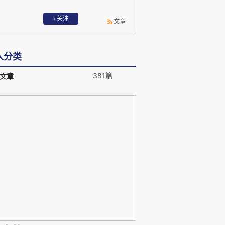
+关注
文章
人分类
381篇
文章