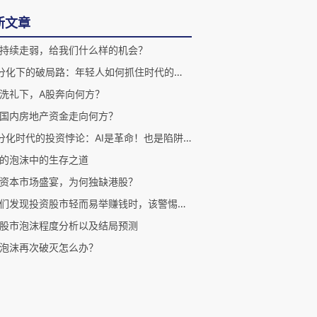
新文章
持续走弱，给我们什么样的机会？
K型分化下的破局路：年轻人如何抓住时代的大潮？
洗礼下，A股奔向何方？
国内房地产资金走向何方？
K型分化时代的投资悖论：AI是革命！也是陷阱？！
的泡沫中的生存之道
资本市场盛宴，为何独缺港股？
当我们发现投资股市轻而易举赚钱时，该警惕了！
股市泡沫程度分析以及结局预测
泡沫再次破灭怎么办？