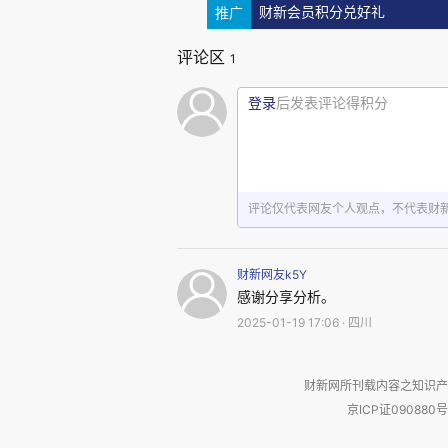
局动荡……这就是令人担忧的“拉美
推广
财新会员积分兑好礼
评论区
1
过去一段时间，国内曾也不乏
了。事实上，我们早已进入中等
登录
后发表评论得积分
了一些瓶颈，那么该如何跨越“拉
应该是学界、也是投资人共同关心
评论仅代表网友个人观点，不代表财
正可谓是，读万卷书不如行万
等拉美国家。单从数据上看，截至20
财新网友k5Y
感谢分享分析。
国际货币基金组织 IMF 和世界
2025-01-19 17:06 · 四川
11,000美元，与中国接近，同年
哥伦比亚2023年的人均GDP则
财新网所刊载内容之知识产
同属于中等收入国家，正在努力
京ICP证090880号
面请允许我以自己的亲身观感来分