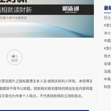
最
日元
然与矿产资源丰富，加上土地肥沃气候温和，对经
80年代开始，经济发展速度加快，到21世纪初，
冰火
0美元的区间。这时期，失业率持续攀升，贫富悬殊，两
中国
化，社会动荡不安，群众的抗争此起彼伏。于是导
伟大
0
推荐
全球
农业占很大比重的情况下，拉美国家普遍采用进口
工业与特大企业，而中小企业数量少，因此导致过
中美
及图片之版权属博主本人及/或相关权利人所有，未经博主
例少，失业人口较多，贫困和绝对贫困人口较多，
科技
平面媒体不得予以转载。财新网对相关媒体的网站信息内容转载
府的社会保障带来沉重压力，最终导致外债和财政
客文章均为作者个人观点，不代表财新网的立场和观点。
金融危机频发，货币恶性贬值，甚至发生持续的政